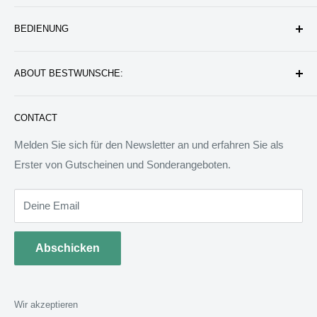
Unternehmen
BEDIENUNG
Datenschutzerklärung
Rückgabe & Erstattung
Kontakt uns
ABOUT BESTWUNSCHE:
Service & Verpflichtung
Versand & Bearbeitung
FAQ: Fragen & Antworten
Sie werden wunderbare Geschenkideen und Produkte
CONTACT
finden, die das Leben besser machen können. Wir werden
allen Menschen auf der Welt besondere Dinge anbieten.
Melden Sie sich für den Newsletter an und erfahren Sie als
Wir sind bereit, jedem zu helfen, ein ideales Tagebuch zu
Erster von Gutscheinen und Sonderangeboten.
schreiben.
Deine Email
Abschicken
Wir akzeptieren