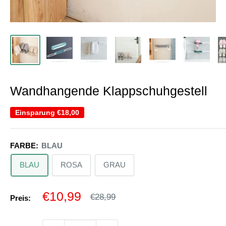
Wandhangende Klappschuhgestell
Einsparung
€18,00
FARBE:
BLAU
BLAU
ROSA
GRAU
Sonderpreis
€10,99
Normalpreis
€28,99
Preis: