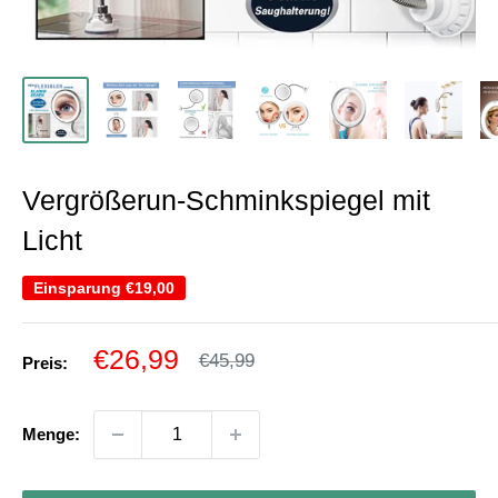
Vergrößerun-Schminkspiegel mit
Licht
Einsparung
€19,00
Sonderpreis
€26,99
Normalpreis
€45,99
Preis:
Menge: