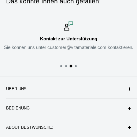
Das könnte Ihnen auch gefallen:
Kontakt zur Unterstützung
Sie können uns unter customer@vitamateriale.com kontaktieren.
ÜBER UNS
Unternehmen
BEDIENUNG
Datenschutzerklärung
Rückgabe & Erstattung
Kontakt uns
ABOUT BESTWUNSCHE:
Service & Verpflichtung
Versand & Bearbeitung