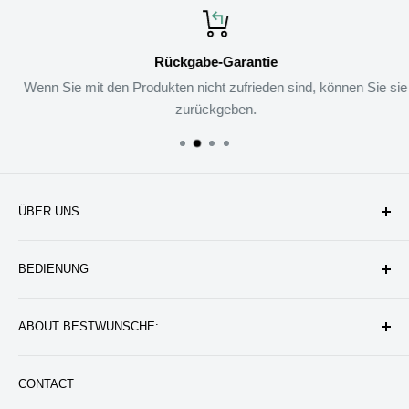
Rückgabe-Garantie
Wenn Sie mit den Produkten nicht zufrieden sind, können Sie sie
zurückgeben.
ÜBER UNS
Unternehmen
BEDIENUNG
Datenschutzerklärung
Rückgabe & Erstattung
Kontakt uns
ABOUT BESTWUNSCHE:
Service & Verpflichtung
Versand & Bearbeitung
FAQ: Fragen & Antworten
Sie werden wunderbare Geschenkideen und Produkte
CONTACT
finden, die das Leben besser machen können. Wir werden