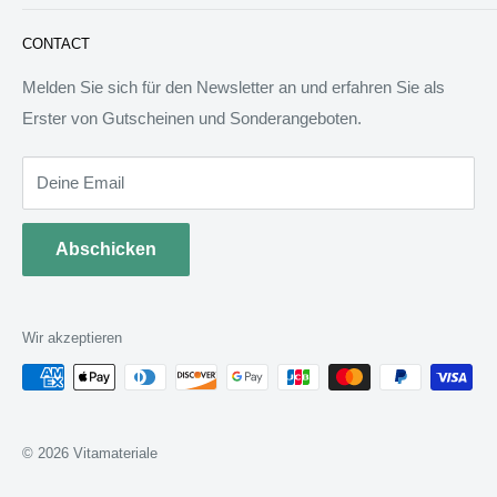
FAQ: Fragen & Antworten
Sie werden wunderbare Geschenkideen und Produkte
CONTACT
finden, die das Leben besser machen können. Wir werden
allen Menschen auf der Welt besondere Dinge anbieten.
Melden Sie sich für den Newsletter an und erfahren Sie als
Wir sind bereit, jedem zu helfen, ein ideales Tagebuch zu
Erster von Gutscheinen und Sonderangeboten.
schreiben.
Deine Email
Abschicken
Wir akzeptieren
© 2026 Vitamateriale