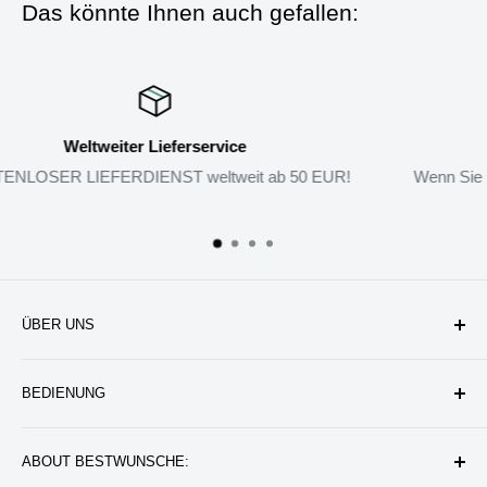
Das könnte Ihnen auch gefallen:
Rückgabe-Garantie
Wenn Sie mit den Produkten nicht zufrieden sind, können Sie 
zurückgeben.
ÜBER UNS
Unternehmen
BEDIENUNG
Datenschutzerklärung
Rückgabe & Erstattung
Kontakt uns
ABOUT BESTWUNSCHE:
Service & Verpflichtung
Versand & Bearbeitung