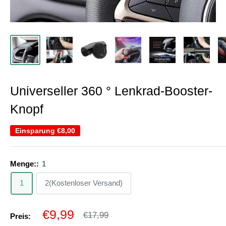
Universeller 360 ° Lenkrad-Booster-
Knopf
Einsparung
€8,00
Menge::
1
1
2(Kostenloser Versand)
Sonderpreis
€9,99
Normalpreis
€17,99
Preis: