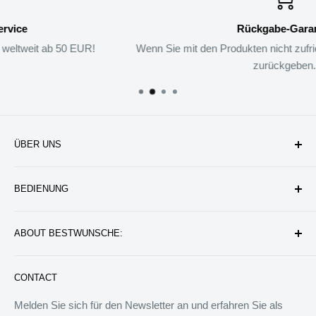
Rückgabe-Garantie
Wenn Sie mit den Produkten nicht zufrieden sind, können Sie sie
zurückgeben.
ÜBER UNS
Unternehmen
BEDIENUNG
Datenschutzerklärung
Rückgabe & Erstattung
Kontakt uns
ABOUT BESTWUNSCHE:
Service & Verpflichtung
Versand & Bearbeitung
FAQ: Fragen & Antworten
Sie werden wunderbare Geschenkideen und Produkte
CONTACT
finden, die das Leben besser machen können. Wir werden
allen Menschen auf der Welt besondere Dinge anbieten.
Melden Sie sich für den Newsletter an und erfahren Sie als