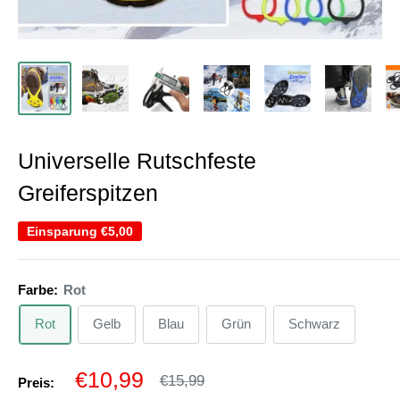
Universelle Rutschfeste
Greiferspitzen
Einsparung
€5,00
Farbe:
Rot
Rot
Gelb
Blau
Grün
Schwarz
Sonderpreis
€10,99
Normalpreis
€15,99
Preis: