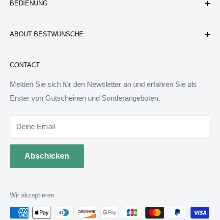
BEDIENUNG
Datenschutzerklärung
Rückgabe & Erstattung
Kontakt uns
ABOUT BESTWUNSCHE:
Service & Verpflichtung
Versand & Bearbeitung
FAQ: Fragen & Antworten
Sie werden wunderbare Geschenkideen und Produkte
CONTACT
finden, die das Leben besser machen können. Wir werden
allen Menschen auf der Welt besondere Dinge anbieten.
Melden Sie sich für den Newsletter an und erfahren Sie als
Wir sind bereit, jedem zu helfen, ein ideales Tagebuch zu
Erster von Gutscheinen und Sonderangeboten.
schreiben.
Deine Email
Abschicken
Wir akzeptieren