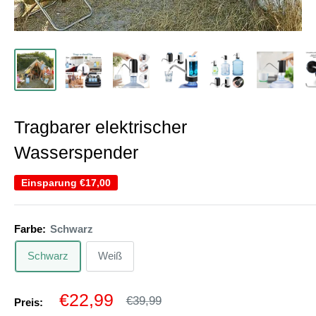
Tragbarer elektrischer
Wasserspender
Einsparung
€17,00
Farbe:
Schwarz
Schwarz
Weiß
Sonderpreis
€22,99
Normalpreis
€39,99
Preis: