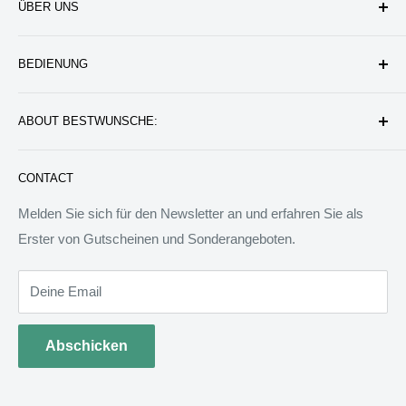
ÜBER UNS
Unternehmen
BEDIENUNG
Datenschutzerklärung
Rückgabe & Erstattung
Kontakt uns
ABOUT BESTWUNSCHE:
Service & Verpflichtung
Versand & Bearbeitung
FAQ: Fragen & Antworten
Sie werden wunderbare Geschenkideen und Produkte
CONTACT
finden, die das Leben besser machen können. Wir werden
allen Menschen auf der Welt besondere Dinge anbieten.
Melden Sie sich für den Newsletter an und erfahren Sie als
Wir sind bereit, jedem zu helfen, ein ideales Tagebuch zu
Erster von Gutscheinen und Sonderangeboten.
schreiben.
Deine Email
Abschicken