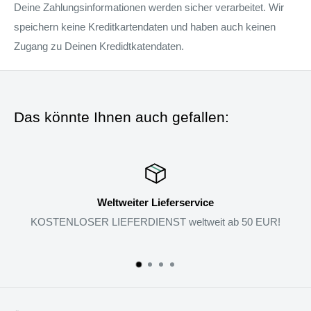
Deine Zahlungsinformationen werden sicher verarbeitet. Wir
speichern keine Kreditkartendaten und haben auch keinen
Zugang zu Deinen Kredidtkatendaten.
Das könnte Ihnen auch gefallen:
ervice
Rückgabe-Garan
ltweit ab 50 EUR!
Wenn Sie mit den Produkten nicht zufri
zurückgeben.