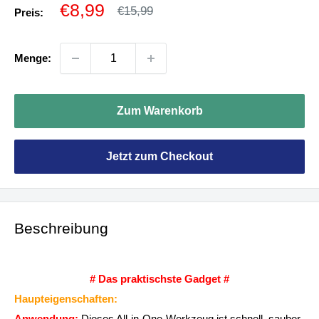
Sonderpreis
€8,99
Normalpreis
€15,99
Preis:
Menge:
Zum Warenkorb
Jetzt zum Checkout
Beschreibung
# Das praktischste Gadget #
Haupteigenschaften:
Anwendung:
Dieses All-in-One-Werkzeug ist schnell, sauber