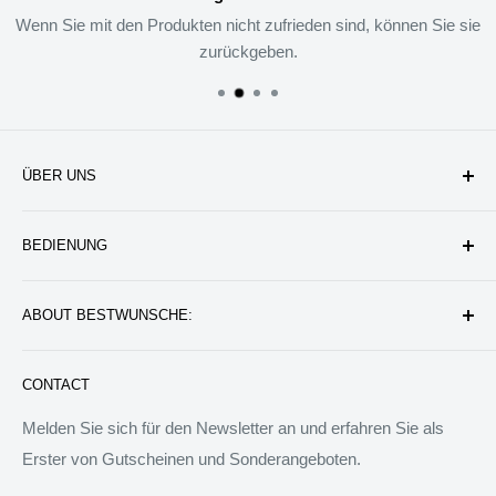
Wenn Sie mit den Produkten nicht zufrieden sind, können Sie sie
zurückgeben.
ÜBER UNS
Unternehmen
BEDIENUNG
Datenschutzerklärung
Rückgabe & Erstattung
Kontakt uns
ABOUT BESTWUNSCHE:
Service & Verpflichtung
Versand & Bearbeitung
FAQ: Fragen & Antworten
Sie werden wunderbare Geschenkideen und Produkte
CONTACT
finden, die das Leben besser machen können. Wir werden
allen Menschen auf der Welt besondere Dinge anbieten.
Melden Sie sich für den Newsletter an und erfahren Sie als
Wir sind bereit, jedem zu helfen, ein ideales Tagebuch zu
Erster von Gutscheinen und Sonderangeboten.
schreiben.