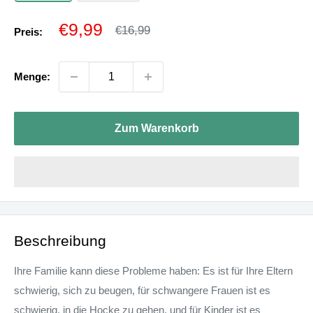
Sonderpreis
€9,99
Normalpreis
€16,99
Preis:
Menge:
Zum Warenkorb
Beschreibung
Ihre Familie kann diese Probleme haben: Es ist für Ihre Eltern
schwierig, sich zu beugen, für schwangere Frauen ist es
schwierig, in die Hocke zu gehen, und für Kinder ist es