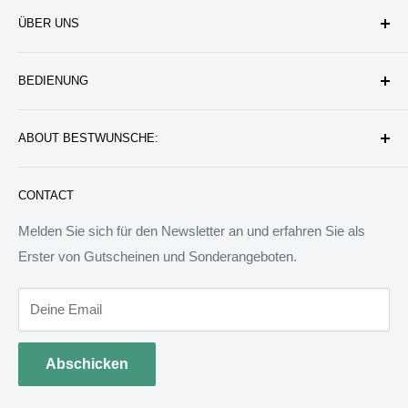
ÜBER UNS
Unternehmen
BEDIENUNG
Datenschutzerklärung
Rückgabe & Erstattung
Kontakt uns
ABOUT BESTWUNSCHE:
Service & Verpflichtung
Versand & Bearbeitung
FAQ: Fragen & Antworten
Sie werden wunderbare Geschenkideen und Produkte
CONTACT
finden, die das Leben besser machen können. Wir werden
allen Menschen auf der Welt besondere Dinge anbieten.
Melden Sie sich für den Newsletter an und erfahren Sie als
Wir sind bereit, jedem zu helfen, ein ideales Tagebuch zu
Erster von Gutscheinen und Sonderangeboten.
schreiben.
Deine Email
Abschicken