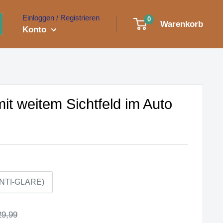
Einloggen / Registrieren
0
Warenkorb
Konto
it weitem Sichtfeld im Auto
NTI-GLARE)
eis
ormalpreis
29,99