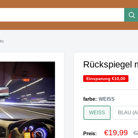
to
Rückspiegel m
Einsparung
€10,00
farbe:
WEISS
WEISS
BLAU (A
Sonderpr
€19,99
N
€
Preis: