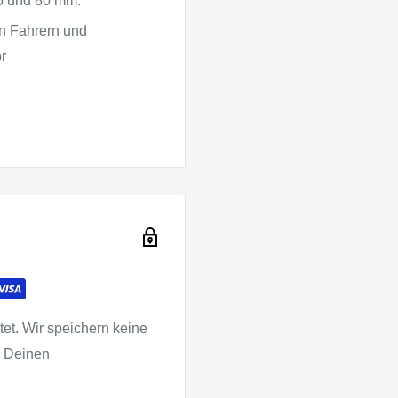
55 und 80 mm.
on Fahrern und
r
et. Wir speichern keine
u Deinen