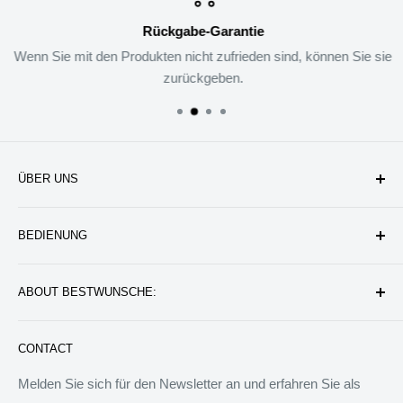
Rückgabe-Garantie
Wenn Sie mit den Produkten nicht zufrieden sind, können Sie sie
zurückgeben.
ÜBER UNS
Unternehmen
BEDIENUNG
Datenschutzerklärung
Rückgabe & Erstattung
Kontakt uns
ABOUT BESTWUNSCHE:
Service & Verpflichtung
Versand & Bearbeitung
FAQ: Fragen & Antworten
Sie werden wunderbare Geschenkideen und Produkte
CONTACT
finden, die das Leben besser machen können. Wir werden
allen Menschen auf der Welt besondere Dinge anbieten.
Melden Sie sich für den Newsletter an und erfahren Sie als
Wir sind bereit, jedem zu helfen, ein ideales Tagebuch zu