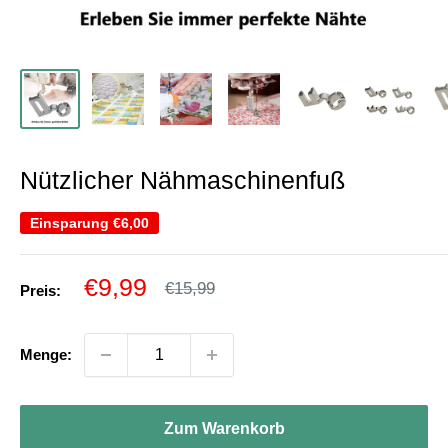
Nützlicher Nähmaschinenfuß
Einsparung
€6,00
Sonderpreis
€9,99
Normalpreis
€15,99
Preis:
Menge:
Zum Warenkorb