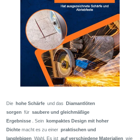
Die
hohe Schärfe
und das
Diamantlöten
sorgen
für
saubere und gleichmäßige
Ergebnisse
. Sein
kompaktes Design mit hoher
Dichte
macht es zu einer
praktischen und
langlebigen
Wahl. Es ist
auf verschiedene Materialien
wie