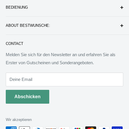
Unternehmen
BEDIENUNG
Datenschutzerklärung
Rückgabe & Erstattung
Kontakt uns
ABOUT BESTWUNSCHE:
Service & Verpflichtung
Versand & Bearbeitung
FAQ: Fragen & Antworten
Sie werden wunderbare Geschenkideen und Produkte
CONTACT
finden, die das Leben besser machen können. Wir werden
allen Menschen auf der Welt besondere Dinge anbieten.
Melden Sie sich für den Newsletter an und erfahren Sie als
Wir sind bereit, jedem zu helfen, ein ideales Tagebuch zu
Erster von Gutscheinen und Sonderangeboten.
schreiben.
Deine Email
Abschicken
Wir akzeptieren