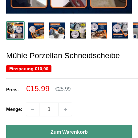
Mühle Porzellan Schneidscheibe
Einsparung
€10,00
Sonderpreis
€15,99
Normalpreis
€25,99
Preis:
Menge:
Zum Warenkorb