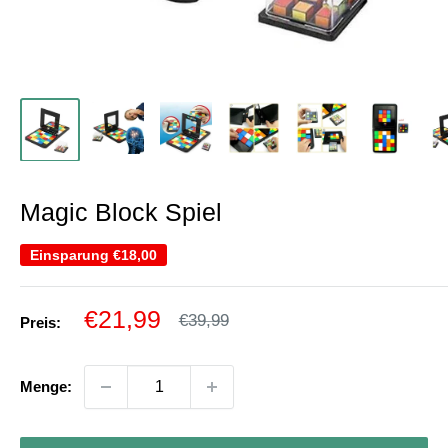
Magic Block Spiel
Einsparung
€18,00
Sonderpreis
€21,99
Normalpreis
€39,99
Preis:
Menge: