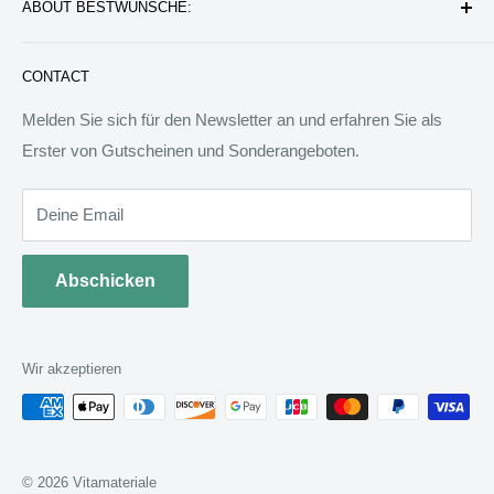
ABOUT BESTWUNSCHE:
Service & Verpflichtung
Versand & Bearbeitung
FAQ: Fragen & Antworten
Sie werden wunderbare Geschenkideen und Produkte
CONTACT
finden, die das Leben besser machen können. Wir werden
allen Menschen auf der Welt besondere Dinge anbieten.
Melden Sie sich für den Newsletter an und erfahren Sie als
Wir sind bereit, jedem zu helfen, ein ideales Tagebuch zu
Erster von Gutscheinen und Sonderangeboten.
schreiben.
Deine Email
Abschicken
Wir akzeptieren
© 2026 Vitamateriale