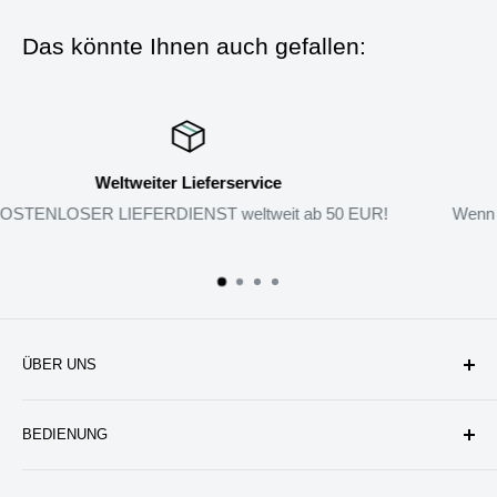
Das könnte Ihnen auch gefallen:
Rückgabe-Garantie
 EUR!
Wenn Sie mit den Produkten nicht zufrieden sind, könn
zurückgeben.
ÜBER UNS
Unternehmen
BEDIENUNG
Datenschutzerklärung
Rückgabe & Erstattung
Kontakt uns