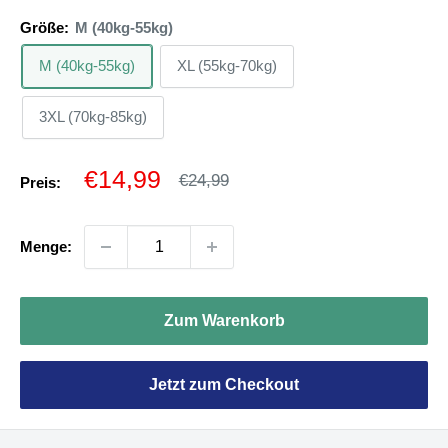
Größe:
M (40kg-55kg)
M (40kg-55kg)
XL (55kg-70kg)
3XL (70kg-85kg)
Sonderpreis
€14,99
Normalpreis
€24,99
Preis:
Menge:
Zum Warenkorb
Jetzt zum Checkout