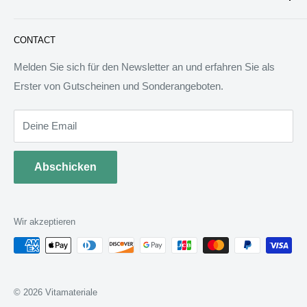
Service & Verpflichtung
Versand & Bearbeitung
FAQ: Fragen & Antworten
Sie werden wunderbare Geschenkideen und Produkte
CONTACT
finden, die das Leben besser machen können. Wir werden
allen Menschen auf der Welt besondere Dinge anbieten.
Melden Sie sich für den Newsletter an und erfahren Sie als
Wir sind bereit, jedem zu helfen, ein ideales Tagebuch zu
Erster von Gutscheinen und Sonderangeboten.
schreiben.
Deine Email
Abschicken
Wir akzeptieren
© 2026 Vitamateriale