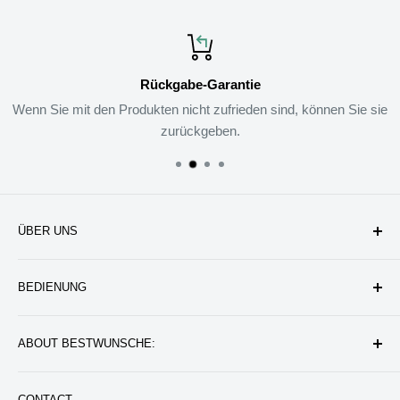
Rückgabe-Garantie
Wenn Sie mit den Produkten nicht zufrieden sind, können Sie sie
zurückgeben.
ÜBER UNS
Unternehmen
BEDIENUNG
Datenschutzerklärung
Rückgabe & Erstattung
Kontakt uns
ABOUT BESTWUNSCHE:
Service & Verpflichtung
Versand & Bearbeitung
FAQ: Fragen & Antworten
Sie werden wunderbare Geschenkideen und Produkte
CONTACT