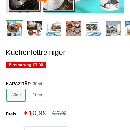
Küchenfettreiniger
Einsparung
€7,00
KAPAZITÄT:
30ml
30ml
100ml
Sonderpreis
€10,99
Normalpreis
€17,99
Preis: