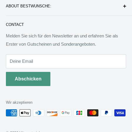
ABOUT BESTWUNSCHE:
Service & Verpflichtung
Versand & Bearbeitung
FAQ: Fragen & Antworten
Sie werden wunderbare Geschenkideen und Produkte
CONTACT
finden, die das Leben besser machen können. Wir werden
allen Menschen auf der Welt besondere Dinge anbieten.
Melden Sie sich für den Newsletter an und erfahren Sie als
Wir sind bereit, jedem zu helfen, ein ideales Tagebuch zu
Erster von Gutscheinen und Sonderangeboten.
schreiben.
Deine Email
Abschicken
Wir akzeptieren