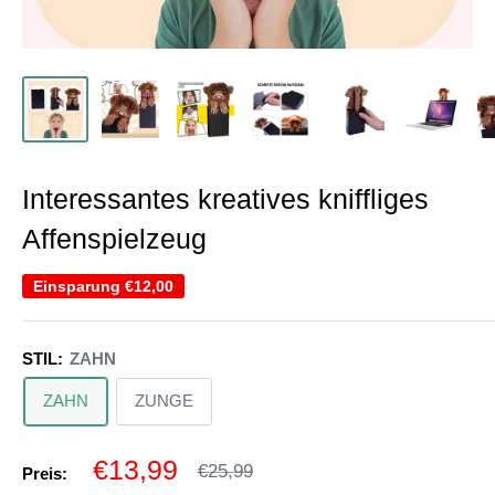
Interessantes kreatives kniffliges
Affenspielzeug
Einsparung
€12,00
STIL:
ZAHN
ZAHN
ZUNGE
Sonderpreis
€13,99
Normalpreis
€25,99
Preis: