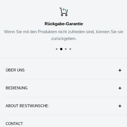
Rückgabe-Garantie
Wenn Sie mit den Produkten nicht zufrieden sind, können Sie sie
zurückgeben.
ÜBER UNS
Unternehmen
BEDIENUNG
Datenschutzerklärung
Rückgabe & Erstattung
Kontakt uns
ABOUT BESTWUNSCHE:
Service & Verpflichtung
Versand & Bearbeitung
FAQ: Fragen & Antworten
Sie werden wunderbare Geschenkideen und Produkte
CONTACT
finden, die das Leben besser machen können. Wir werden