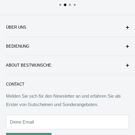
ÜBER UNS
Unternehmen
BEDIENUNG
Datenschutzerklärung
Rückgabe & Erstattung
Kontakt uns
ABOUT BESTWUNSCHE:
Service & Verpflichtung
Versand & Bearbeitung
FAQ: Fragen & Antworten
Sie werden wunderbare Geschenkideen und Produkte
CONTACT
finden, die das Leben besser machen können. Wir werden
allen Menschen auf der Welt besondere Dinge anbieten.
Melden Sie sich für den Newsletter an und erfahren Sie als
Wir sind bereit, jedem zu helfen, ein ideales Tagebuch zu
Erster von Gutscheinen und Sonderangeboten.
schreiben.
Deine Email