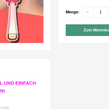
Menge:
Zum Warenko
 UND EINFACH
N!