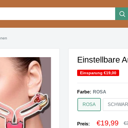
onen
Einstellbare
Einsparung
€19,00
Farbe:
ROSA
ROSA
SCHWAR
Sonderpr
€19,99
N
€
Preis: