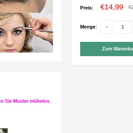
Sonderpr
€14,99
N
€
Preis:
Menge:
Zum Warenko
en Sie Muster mühelos