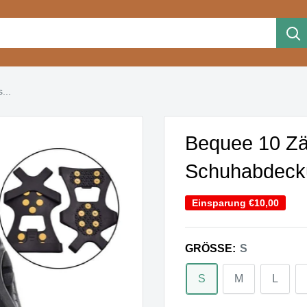
...
Bequee 10 Zäh
Schuhabdecku
Einsparung
€10,00
GRÖSSE:
S
S
M
L