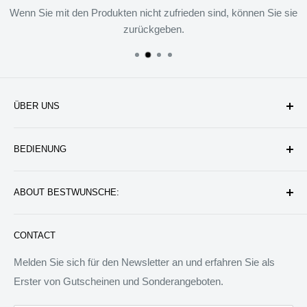
Wenn Sie mit den Produkten nicht zufrieden sind, können Sie sie
zurückgeben.
ÜBER UNS
Unternehmen
BEDIENUNG
Datenschutzerklärung
Rückgabe & Erstattung
Kontakt uns
ABOUT BESTWUNSCHE:
Service & Verpflichtung
Versand & Bearbeitung
FAQ: Fragen & Antworten
Sie werden wunderbare Geschenkideen und Produkte
CONTACT
finden, die das Leben besser machen können. Wir werden
allen Menschen auf der Welt besondere Dinge anbieten.
Melden Sie sich für den Newsletter an und erfahren Sie als
Wir sind bereit, jedem zu helfen, ein ideales Tagebuch zu
Erster von Gutscheinen und Sonderangeboten.
schreiben.