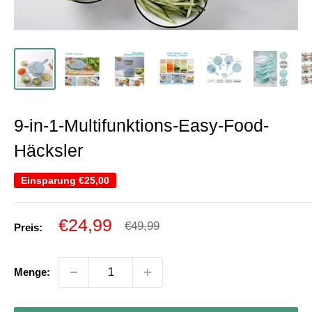
9-in-1-Multifunktions-Easy-Food-
Häcksler
Einsparung
€25,00
Sonderpreis
€24,99
Normalpreis
€49,99
Preis:
Menge: