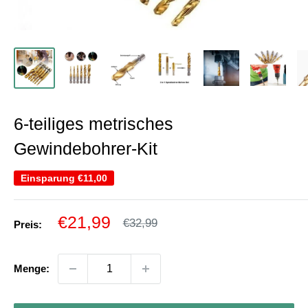
6-teiliges metrisches
Gewindebohrer-Kit
Einsparung
€11,00
Sonderpreis
€21,99
Normalpreis
€32,99
Preis:
Menge: