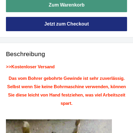
Zum Warenkorb
Jetzt zum Checkout
Beschreibung
>>Kostenloser Versand
Das vom Bohrer gebohrte Gewinde ist sehr zuverlässig.
Selbst wenn Sie keine Bohrmaschine verwenden, können
Sie diese leicht von Hand festziehen, was viel Arbeitszeit
spart.