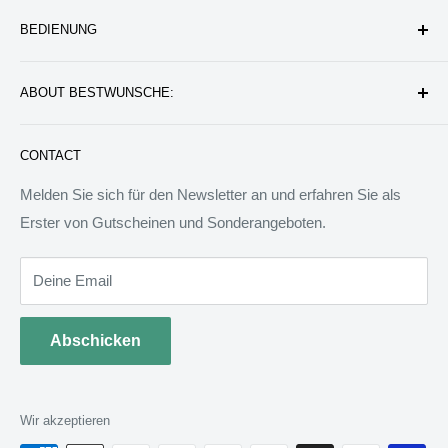
Unternehmen
BEDIENUNG
Datenschutzerklärung
Rückgabe & Erstattung
Kontakt uns
ABOUT BESTWUNSCHE:
Service & Verpflichtung
Versand & Bearbeitung
FAQ: Fragen & Antworten
Sie werden wunderbare Geschenkideen und Produkte
CONTACT
finden, die das Leben besser machen können. Wir werden
allen Menschen auf der Welt besondere Dinge anbieten.
Melden Sie sich für den Newsletter an und erfahren Sie als
Wir sind bereit, jedem zu helfen, ein ideales Tagebuch zu
Erster von Gutscheinen und Sonderangeboten.
schreiben.
Deine Email
Abschicken
Wir akzeptieren