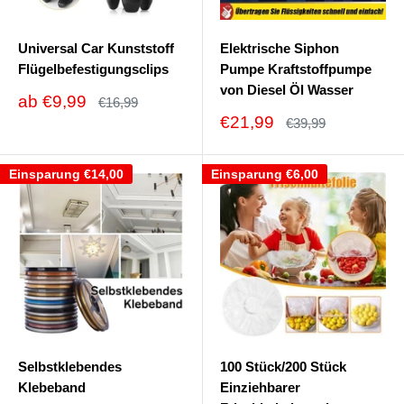
Universal Car Kunststoff
Elektrische Siphon
Flügelbefestigungsclips
Pumpe Kraftstoffpumpe
von Diesel Öl Wasser
Sonderpreis
ab
€9,99
Normalpreis
€16,99
Sonderpreis
€21,99
Normalpreis
€39,99
Einsparung
€14,00
Einsparung
€6,00
Selbstklebendes
100 Stück/200 Stück
Klebeband
Einziehbarer