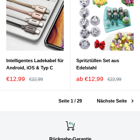
Intelligentes Ladekabel für
Spritztüllen Set aus
Android, iOS & Typ C
Edelstahl
Sonderpreis
Sonderpreis
€12,99
ab
€12,99
Normalpreis
Normalpreis
€22,99
€22,99
Seite 1 / 29
Nächste Seite
Rückgabe-Garantie