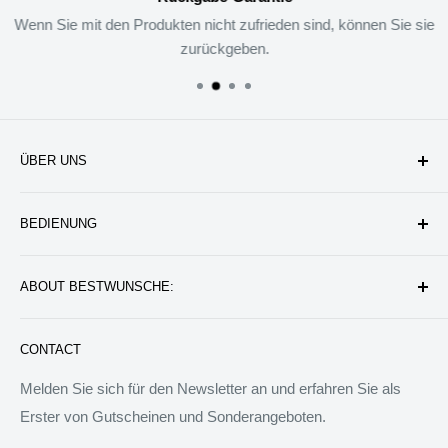
Wenn Sie mit den Produkten nicht zufrieden sind, können Sie sie
zurückgeben.
ÜBER UNS
Unternehmen
BEDIENUNG
Datenschutzerklärung
Rückgabe & Erstattung
Kontakt uns
ABOUT BESTWUNSCHE:
Service & Verpflichtung
Versand & Bearbeitung
FAQ: Fragen & Antworten
Sie werden wunderbare Geschenkideen und Produkte
CONTACT
finden, die das Leben besser machen können. Wir werden
allen Menschen auf der Welt besondere Dinge anbieten.
Melden Sie sich für den Newsletter an und erfahren Sie als
Wir sind bereit, jedem zu helfen, ein ideales Tagebuch zu
Erster von Gutscheinen und Sonderangeboten.
schreiben.