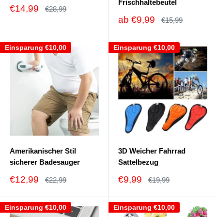
Frischhaltebeutel
Sonderpreis
€14,99
Normalpreis
€28,99
Sonderpreis
ab
€9,99
Normalpreis
€15,99
Einsparung
€10,00
Einsparung
€10,00
Amerikanischer Stil
3D Weicher Fahrrad
sicherer Badesauger
Sattelbezug
Sonderpreis
Sonderpreis
€12,99
€9,99
Normalpreis
Normalpreis
€22,99
€19,99
Einsparung
€10,00
Einsparung
€10,00