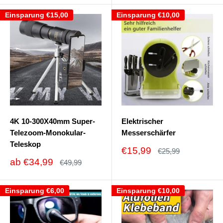
Einsparung
€15,00
Einsparung
€10,00
4K 10-300X40mm Super-
Elektrischer
Telezoom-Monokular-
Messerschärfer
Teleskop
Sonderpreis
€15,99
Normalpreis
€25,99
Sonderpreis
ab
€34,99
Normalpreis
€49,99
Einsparung
€6,00
Einsparung
€10,00