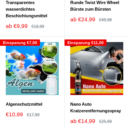
Transparentes
Runde Twist Wire Wheel
wasserdichtes
Bürste zum Bürsten
Beschichtungsmittel
Sonderpreis
ab
€24,99
Normalpreis
€49,98
Sonderpreis
ab
€9,99
Normalpreis
€18,99
Einsparung
€7,00
Einsparung
€11,00
Algenschutzmittel
Nano Auto
Kratzerentfernungsspray
Sonderpreis
€10,99
Normalpreis
€17,99
Sonderpreis
ab
€14,99
Normalpreis
€25,99