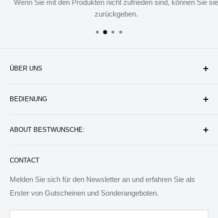
Wenn Sie mit den Produkten nicht zufrieden sind, können Sie sie
zurückgeben.
ÜBER UNS
Unternehmen
BEDIENUNG
Datenschutzerklärung
Rückgabe & Erstattung
Kontakt uns
ABOUT BESTWUNSCHE:
Service & Verpflichtung
Versand & Bearbeitung
FAQ: Fragen & Antworten
Sie werden wunderbare Geschenkideen und Produkte
CONTACT
finden, die das Leben besser machen können. Wir werden
allen Menschen auf der Welt besondere Dinge anbieten.
Melden Sie sich für den Newsletter an und erfahren Sie als
Wir sind bereit, jedem zu helfen, ein ideales Tagebuch zu
Erster von Gutscheinen und Sonderangeboten.
schreiben.